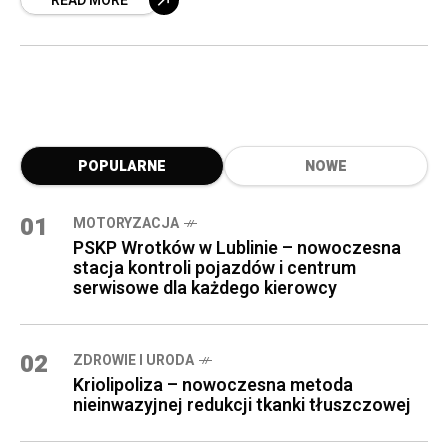
READ MORE
specjalizuje się w organizacji profesjonalnych
kursów przygotowujących do
POPULARNE
NOWE
01
MOTORYZACJA
PSKP Wrotków w Lublinie – nowoczesna
stacja kontroli pojazdów i centrum
serwisowe dla każdego kierowcy
02
ZDROWIE I URODA
Kriolipoliza – nowoczesna metoda
nieinwazyjnej redukcji tkanki tłuszczowej