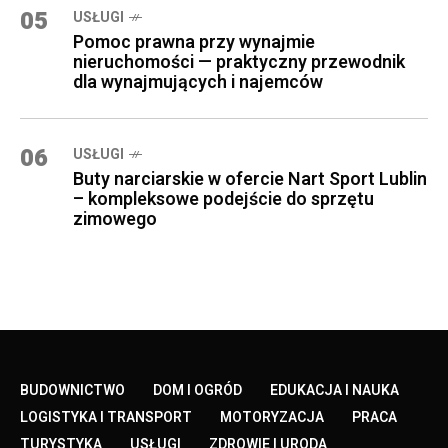
05
USŁUGI
Pomoc prawna przy wynajmie
nieruchomości — praktyczny przewodnik
dla wynajmujących i najemców
06
USŁUGI
Buty narciarskie w ofercie Nart Sport Lublin
– kompleksowe podejście do sprzętu
zimowego
BUDOWNICTWO
DOM I OGRÓD
EDUKACJA I NAUKA
LOGISTYKA I TRANSPORT
MOTORYZACJA
PRACA
TURYSTYKA
USŁUGI
ZDROWIE I URODA